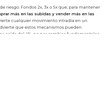
de riesgo. Fondos 2x, 3x o 5x que, para mantener
prar más en las subidas y vender más en las
ierte cualquier movimiento intradía en un
advierte que estos mecanismos pueden
una caída del 4%, no por cambios fundamentales,
 ve esa cadena. Solo ve la promesa del beneficio,
ema
. Cuando todos se apalancan en la misma
adual ni predecible. Es instantánea. Brutal.