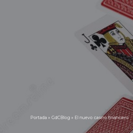
Portada
»
GdCBlog
»
El nuevo casino financiero