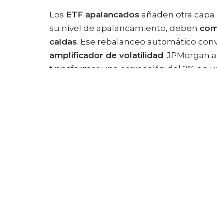
Los
ETF apalancados
añaden otra capa 
su nivel de apalancamiento, deben
com
caídas
. Ese rebalanceo automático conv
amplificador de volatilidad
. JPMorgan 
transformar una corrección del 2% en 
sino por
flujos mecánicos
.
El problema es que el inversor medio no
no el coste oculto: la
fragilidad del sist
dirección, la reacción colectiva no es gr
Incontrolable.